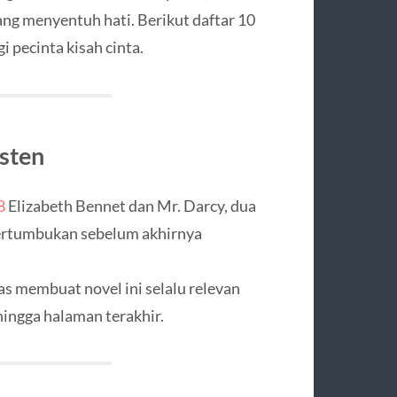
g menyentuh hati. Berikut daftar 10
i pecinta kisah cinta.
sten
8
Elizabeth Bennet dan Mr. Darcy, dua
bertumbukan sebelum akhirnya
as membuat novel ini selalu relevan
ngga halaman terakhir.