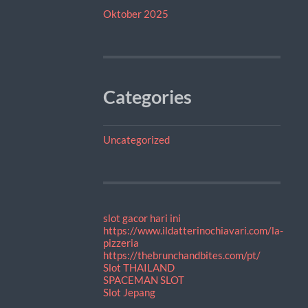
Oktober 2025
Categories
Uncategorized
slot gacor hari ini
https://www.ildatterinochiavari.com/la-
pizzeria
https://thebrunchandbites.com/pt/
Slot THAILAND
SPACEMAN SLOT
Slot Jepang