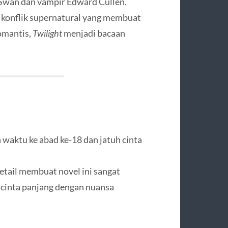
a Swan dan vampir Edward Cullen.
n konflik supernatural yang membuat
romantis,
Twilight
menjadi bacaan
 waktu ke abad ke-18 dan jatuh cinta
etail membuat novel ini sangat
cinta panjang dengan nuansa