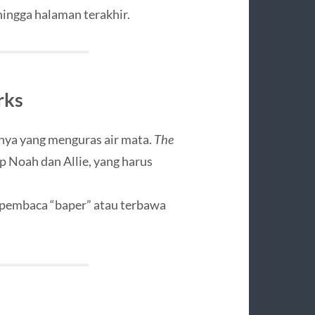
ngga halaman terakhir.
rks
snya yang menguras air mata.
The
 Noah dan Allie, yang harus
 pembaca “baper” atau terbawa